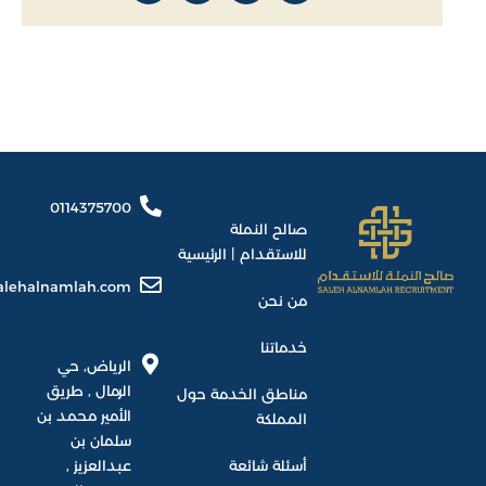
0114375700
صالح النملة
للاستقدام | الرئيسية
alehalnamlah.com
من نحن
خدماتنا
الرياض, حي
الرمال , طريق
مناطق الخدمة حول
الأمير محمد بن
المملكة
سلمان بن
أسئلة شائعة
عبدالعزيز ,