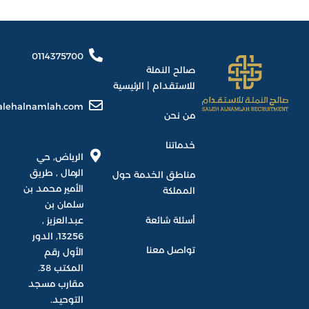
0114375700
صالح النملة
للاستقدام | الرئيسية
alehalnamlah.com
من نحن
خدماتنا
الرياض, حي
الرمال , طريق
مناطق الخدمة حول
الأمير محمد بن
المملكة
سلمان بن
أسئلة شائعة
عبدالعزيز ,
13256, الدور
تواصل معنا
الأول رقم
المكتب 38.
مقارب مسجد
التوحيد.