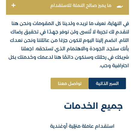
ما يميز صالح النملة للاستقدام
في النهاية، نعرف ما تريده ولدينا كل المقومات ونحن هنا
لنقدم لك تجربة لا تُنسى ولن نوفر جهدًا في تحقيق رضاك
التام. انضم إلينا اليوم لتكون جزءًا من عائلتنا ونحن نعدك
بأنك ستجد الجودة والاهتمام الذي تستحقه. اجعلنا
صالح النملة للاستقدام | مكتب
شريكك في رحلتك وسنكون دائمًا هنا لدعمك وخدمتك بكل
استقدام​
احترافية وحب.
من نحن
السير الذاتية
تواصل معنا
خدمات الاستقدام
المدونة
جميع الخدمات
اسئلة شائعة
تواصل معنا
استقدام عاملة منزلية أوغندية