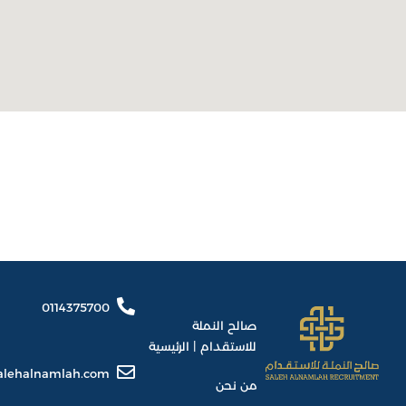
0114375700
صالح النملة
للاستقدام | الرئيسية
alehalnamlah.com
من نحن